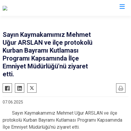
Sakarya
Sayın Kaymakamımız Mehmet
Uğur ARSLAN ve ilçe protokolü
Akyazı
Pamukova
Kurban Bayramı Kutlaması
Ferizli
Sapanca
Programı Kapsamında İlçe
Geyve
Söğütlü
Emniyet Müdürlüğü'nü ziyaret
Hendek
etti.
Taraklı
Karapürçek
Adapazarı
Karasu
Arifiye
Kaynarca
Erenler
07.06.2025
Kocaali
Serdivan
Sayın Kaymakamımız Mehmet Uğur ARSLAN ve ilçe
protokolü Kurban Bayramı Kutlaması Programı Kapsamında
İlçe Emniyet Müdürlüğü'nü ziyaret etti.