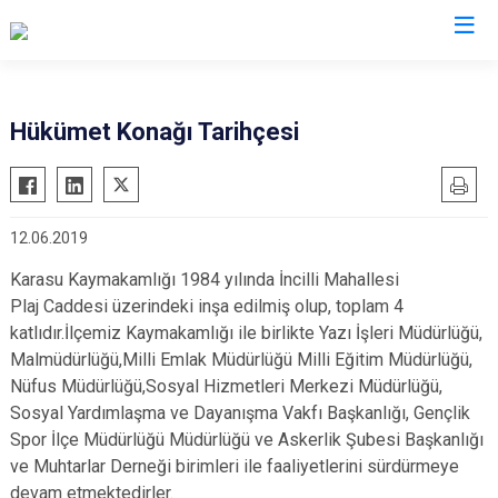
Sakarya
Hükümet Konağı Tarihçesi
Akyazı
Pamukova
Ferizli
Sapanca
12.06.2019
Geyve
Söğütlü
Hendek
Taraklı
Karasu Kaymakamlığı 1984 yılında İncilli Mahallesi
Plaj Caddesi üzerindeki inşa edilmiş olup, toplam 4
Karapürçek
Adapazarı
katlıdır.İlçemiz Kaymakamlığı ile birlikte Yazı İşleri Müdürlüğü,
Karasu
Arifiye
Malmüdürlüğü,Milli Emlak Müdürlüğü Milli Eğitim Müdürlüğü,
Kaynarca
Erenler
Nüfus Müdürlüğü,Sosyal Hizmetleri Merkezi Müdürlüğü,
Sosyal Yardımlaşma ve Dayanışma Vakfı Başkanlığı, Gençlik
Kocaali
Serdivan
Spor İlçe Müdürlüğü Müdürlüğü ve Askerlik Şubesi Başkanlığı
ve Muhtarlar Derneği birimleri ile faaliyetlerini sürdürmeye
devam etmektedirler.