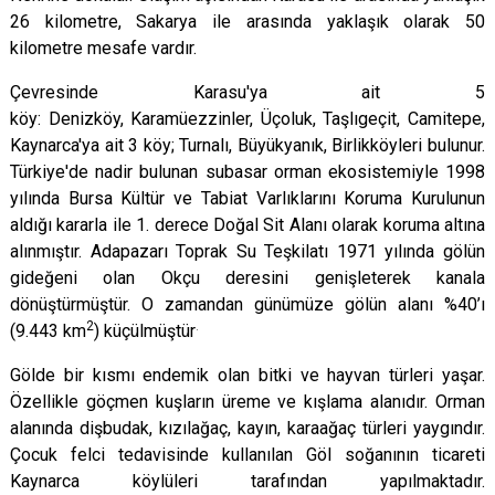
26 kilometre, Sakarya ile arasında yaklaşık olarak 50
kilometre mesafe vardır.
Çevresinde Karasu'ya ait 5
köy:
Denizköy
,
Karamüezzinler
,
Üçoluk
,
Taşlıgeçit
,
Camitepe
,
Kaynarca'ya ait 3 köy;
Turnalı
,
Büyükyanık
,
Birlik
köyleri bulunur.
Türkiye'de nadir bulunan subasar orman ekosistemiyle 1998
yılında Bursa Kültür ve Tabiat Varlıklarını Koruma Kurulunun
aldığı kararla ile 1. derece Doğal Sit Alanı olarak koruma altına
alınmıştır. Adapazarı Toprak Su Teşkilatı 1971 yılında gölün
gideğeni olan Okçu deresini genişleterek kanala
dönüştürmüştür. O zamandan günümüze gölün alanı %40’ı
2
.
(9.443 km
) küçülmüştür
Gölde bir kısmı
endemik
olan bitki ve hayvan türleri yaşar.
Özellikle göçmen kuşların üreme ve kışlama alanıdır. Orman
alanında
dişbudak
,
kızılağaç
,
kayın
,
karaağaç
türleri yaygındır.
Çocuk felci tedavisinde kullanılan
Göl soğanının
ticareti
Kaynarca köylüleri tarafından yapılmaktadır.