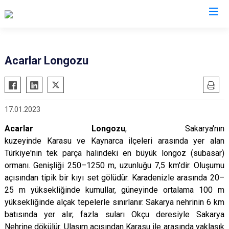
Sakarya
Acarlar Longozu
Akyazı
Pamukova
Ferizli
Sapanca
17.01.2023
Geyve
Söğütlü
Hendek
Taraklı
Acarlar Longozu
,
Sakarya
'nın
kuzeyinde
Karasu
ve
Kaynarca
ilçeleri arasında yer alan
Karapürçek
Adapazarı
Türkiye'nin tek parça halindeki en büyük longoz (subasar)
Karasu
Arifiye
ormanı. Genişliği 250–1250 m, uzunluğu 7,5 km'dir. Oluşumu
Kaynarca
Erenler
açısından tipik bir
kıyı set gölüdür
.
Karadenizle
arasında 20–
25 m yüksekliğinde kumullar, güneyinde ortalama 100 m
Kocaali
Serdivan
yüksekliğinde alçak tepelerle sınırlanır. Sakarya nehrinin 6 km
batısında yer alır, fazla suları Okçu deresiyle
Sakarya
Nehrine
dökülür. Ulaşım açısından Karasu ile arasında yaklaşık