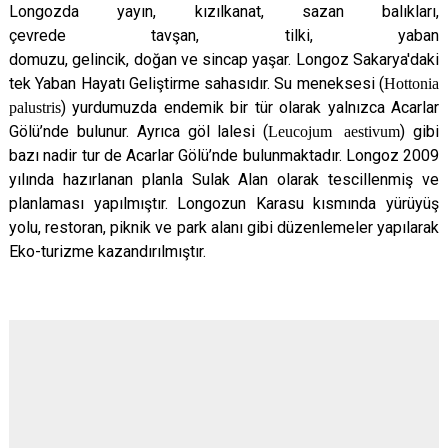
Longozda
yayın
,
kızılkanat
,
sazan
balıkları,
çevrede
tavşan
,
tilki
,
yaban
domuzu
,
gelincik
,
doğan
ve
sincap
yaşar
. Longoz Sakarya'daki
tek Yaban Hayatı Geliştirme sahasıdır.
Su meneksesi
(
Hottonia
palustris
) yurdumuzda
endemik
bir tür olarak yalnızca Acarlar
Gölü’nde bulunur. Ayrıca
göl lalesi
(
Leucojum aestivum
) gibi
bazı nadir tur de Acarlar Gölü’nde bulunmaktadır.
Longoz 2009
yılında hazırlanan planla Sulak Alan olarak tescillenmiş ve
planlaması yapılmıştır.
Longozun Karasu kısmında yürüyüş
yolu, restoran, piknik ve park alanı gibi düzenlemeler yapılarak
Eko-turizme kazandırılmıştır.